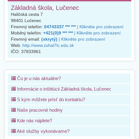
Základná škola, Lučenec
Haličská cesta 7
98401
Lučenec
Firemný telefón:
04743337 *** ***
| Klikněte pro zobrazení
Mobilný telefón:
+421(0)9 *** ***
| Klikněte pro zobrazení
Firemný email:
(skrytý)
| Klikněte pro zobrazení
Web:
http://www.zshal7lc.edu.sk
IČO:
37833961
Čo je u nás aktuálne?
Informácie o inštitúcii Základná škola, Lučenec
S kým môžete prísť do kontaktu?
Naše pracovné hodiny
Kde nás nájdete?
Aké služby vykonávame?